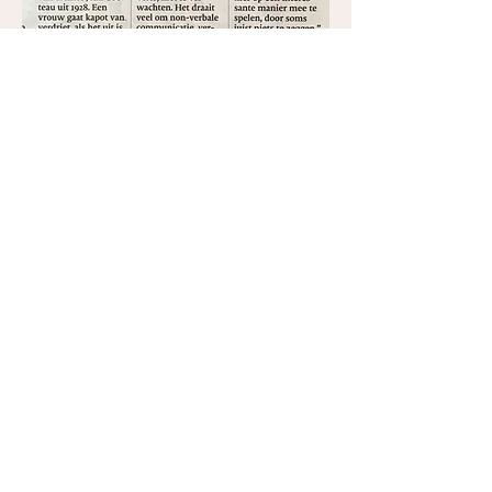
Productiehuis
Kamer 8
De Sleutel zit in jezelf
Contact