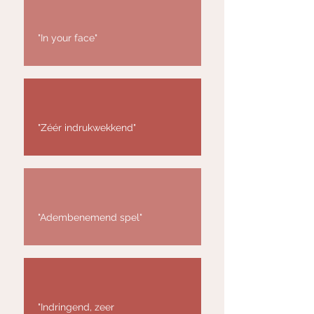
"In your face"
"Zéér indrukwekkend"
"Adembenemend spel"
"Indringend, zeer